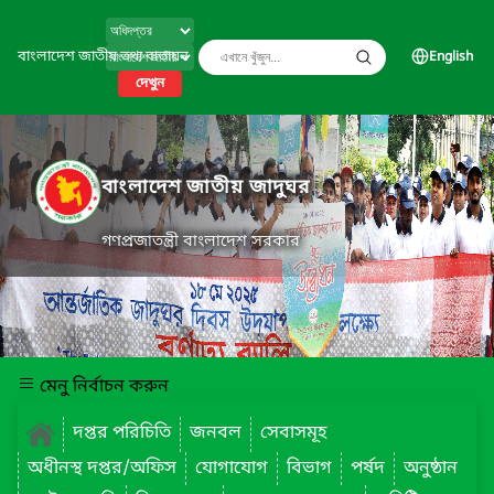
বাংলাদেশ জাতীয় তথ্য বাতায়ন
English
দেখুন
বাংলাদেশ জাতীয় জাদুঘর
গণপ্রজাতন্ত্রী বাংলাদেশ সরকার
মেনু নির্বাচন করুন
দপ্তর পরিচিতি
জনবল
সেবাসমূহ
অধীনস্থ দপ্তর/অফিস
যোগাযোগ
বিভাগ
পর্ষদ
অনুষ্ঠান