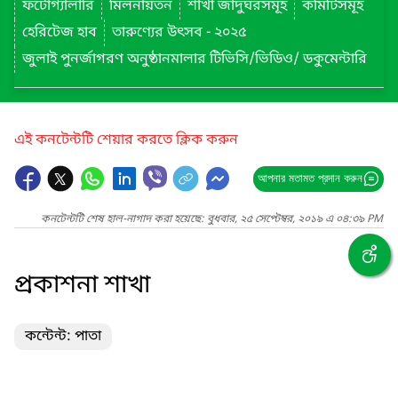
ফটোগ্যালারি
মিলনায়তন
শাখা জাদুঘরসমূহ
কমিটিসমূহ
হেরিটেজ হাব
তারুণ্যের উৎসব - ২০২৫
জুলাই পুনর্জাগরণ অনুষ্ঠানমালার টিভিসি/ভিডিও/ ডকুমেন্টারি
এই কনটেন্টটি শেয়ার করতে ক্লিক করুন
আপনার মতামত প্রদান করুন
কনটেন্টটি শেষ হাল-নাগাদ করা হয়েছে: বুধবার, ২৫ সেপ্টেম্বর, ২০১৯ এ ০৪:৩৯ PM
প্রকাশনা শাখা
কন্টেন্ট: পাতা